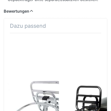
Bewertungen
Dazu passend
Drücken Sie
Drücken Sie
ENTER für mehr
ENTER für mehr
Optionen zu
Optionen zu
Klappgepäckträger
Klappgepäckträger
Piaggio Vespa
Piaggio Vespa
GTS/GTV, Original,
GTS/GTV, Original,
hinten, chrom
hinten, schwarz
VESPA
VESPA
Klappgepäckträger
Klappgepäckträger
Piaggio Vespa
Piaggio Vespa
GTS/GTV,
GTS/GTV,