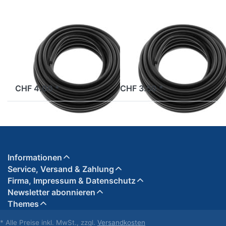
Zündkabel 7mm,
Zündkabel 5mm,
am Meter
am Meter
ab Lager
ab Lager
CHF 4.00 *
CHF 3.50 *
Informationen
Service, Versand & Zahlung
Firma, Impressum & Datenschutz
Newsletter abonnieren
Themes
* Alle Preise inkl. MwSt., zzgl.
Versandkosten