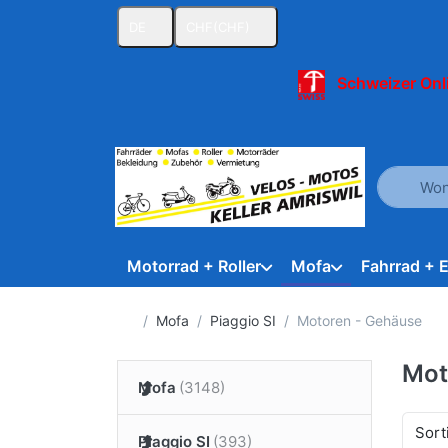
DE
CHF
(CHF)
Schweizer Onl
Geben Sie
Motorrad + Roller
Mofa
Fahrrad + 
Startseite
Mofa
Piaggio SI
Motoren - Gehäuse
Mot
Mofa
Sort
Piaggio SI