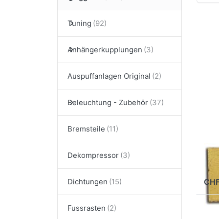
Tuning
Drü
fü
Anhängerkupplungen
M
Cia
Auspuffanlagen Original
Beleuchtung - Zubehör
St
Bremsteile
Ma
Ci
Dekompressor
a
CHF
Dichtungen
Fussrasten