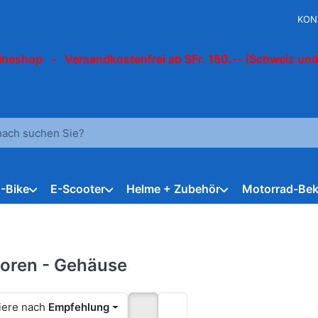
KON
ineshop - Versandkostenfrei ab SFr. 150.-- (Schweiz und
 einen Suchbegriff ein. Während Sie tippen, erscheinen automat
E-Bike
E-Scooter
Helme + Zubehör
Motorrad-Bek
oren - Gehäuse
iere nach
Empfehlung