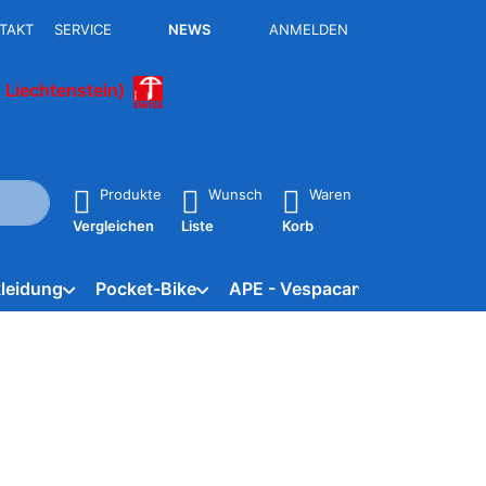
TAKT
SERVICE
NEWS
ANMELDEN
 Liechtenstein)
isch erste Ergebnisse. Drücken Sie die Eingabetaste, um alle 
Produkte
Wunsch
Waren
Vergleichen
Liste
Korb
leidung
Pocket-Bike
APE - Vespacar
Marken