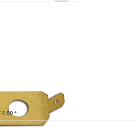
cken Sie ENTER
r mehr Optionen
zu Stecker für
asse Piaggio
o/SI/Bravo/Boxer
ecker für
sse Piaggio
ao/SI/Bravo/Boxer
b Lager
 4.50 *