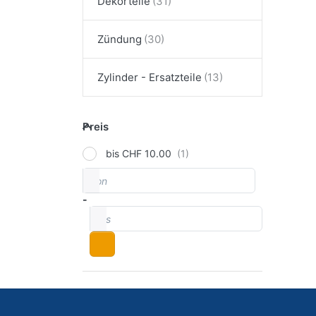
Dekorteile
Zündung
Zylinder - Ersatzteile
Preis
Preis
bis CHF 10.00
von
Preisspanne
-
bis