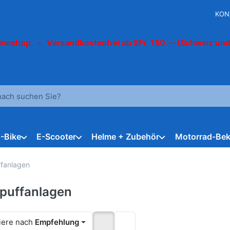
KON
ineshop - Versandkostenfrei ab SFr. 150.-- (Schweiz und
 einen Suchbegriff ein. Während Sie tippen, erscheinen automat
E-Bike
E-Scooter
Helme + Zubehör
Motorrad-Bek
fanlagen
puffanlagen
iere nach
Empfehlung