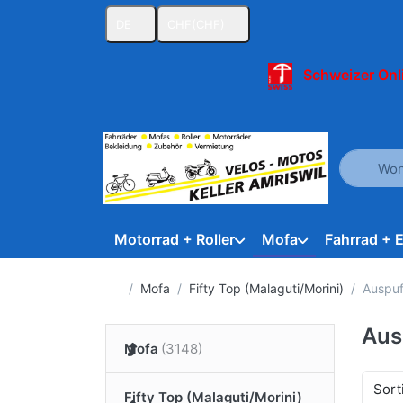
DE
CHF
(CHF)
Schweizer Onl
Geben Sie
Motorrad + Roller
Mofa
Fahrrad + 
Startseite
Mofa
Fifty Top (Malaguti/Morini)
Auspuf
Aus
Mofa
Sort
Fifty Top (Malaguti/Morini)