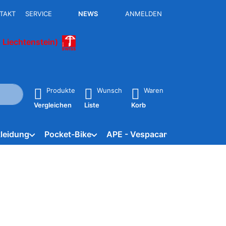
TAKT
SERVICE
NEWS
ANMELDEN
 Liechtenstein)
isch erste Ergebnisse. Drücken Sie die Eingabetaste, um alle 
Produkte
Wunsch
Waren
Vergleichen
Liste
Korb
leidung
Pocket-Bike
APE - Vespacar
Marken