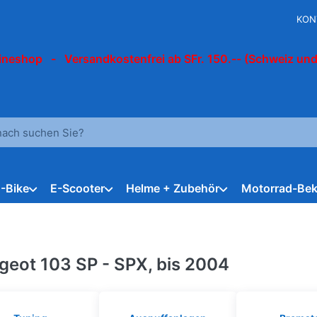
KON
ineshop - Versandkostenfrei ab SFr. 150.-- (Schweiz und
 einen Suchbegriff ein. Während Sie tippen, erscheinen automat
E-Bike
E-Scooter
Helme + Zubehör
Motorrad-Bek
geot 103 SP - SPX, bis 2004