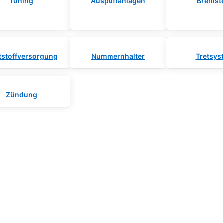
Tuning
Auspuffanlagen
Bremste
tstoffversorgung
Nummernhalter
Tretsys
Zündung