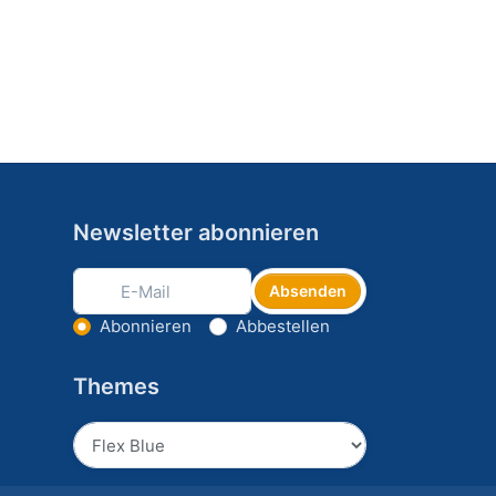
Newsletter abonnieren
Absenden
Aktion wählen
Abonnieren
Abbestellen
Themes
Absenden