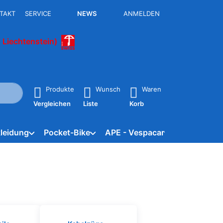
TAKT
SERVICE
NEWS
ANMELDEN
 Liechtenstein)
isch erste Ergebnisse. Drücken Sie die Eingabetaste, um alle 
Produkte
Wunsch
Waren
Vergleichen
Liste
Korb
leidung
Pocket-Bike
APE - Vespacar
Marken