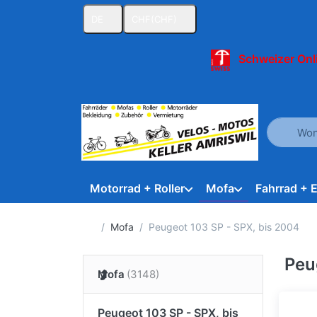
DE
CHF
(CHF)
Schweizer Onl
Geben Sie
Motorrad + Roller
Mofa
Fahrrad + 
Startseite
Mofa
Peugeot 103 SP - SPX, bis 2004
Peu
Mofa
Peugeot 103 SP - SPX, bis