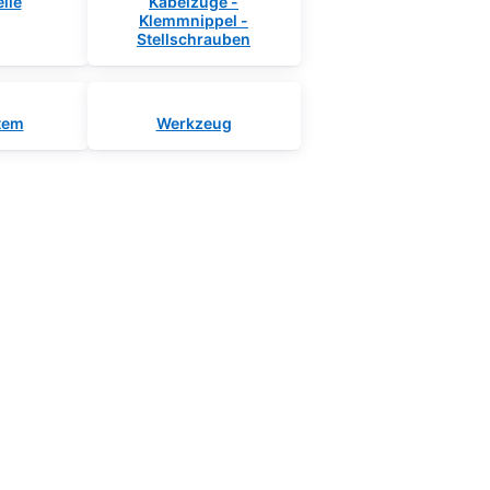
ile
Kabelzüge -
Klemmnippel -
Stellschrauben
tem
Werkzeug