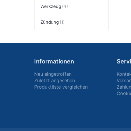
Werkzeug
Zündung
Informationen
Serv
Neu eingetroffen
Konta
Zuletzt angesehen
Versa
Produktliste vergleichen
Zahlun
Cooki