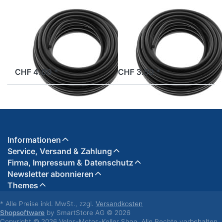
Zündkabel 7mm,
Zündkabel 5mm,
am Meter
am Meter
ab Lager
ab Lager
CHF 4.00 *
CHF 3.50 *
Informationen
Service, Versand & Zahlung
Firma, Impressum & Datenschutz
Newsletter abonnieren
Themes
* Alle Preise inkl. MwSt., zzgl.
Versandkosten
Shopsoftware
by SmartStore AG © 2026
Copyright © 2026 Velos-Motos-Keller Shop. Alle Rechte vorbehalten.