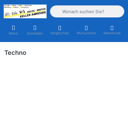
Geben Sie einen Suchbegriff ein. Währ
Vergleichen
Wunschliste
Warenkorb
Menü
Anmelden
Techno