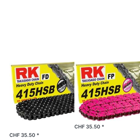
Drücken Sie
Drücken Sie
ENTER für
ENTER für
mehr
mehr
Optionen zu
Optionen zu
Antriebskette
Antriebskette
RK 3/16
RK 3/16
(415HSB),
(415HSB),
122 Glieder,
122 Glieder,
super-
super-
verstärkt,
verstärkt,
schwarz
pink
RK
RK
Antriebskette
Antriebskette
RK 3/16
RK 3/16
(415HSB), 122
(415HSB), 122
Glieder, super-
Glieder, super-
verstärkt,
verstärkt, pink
schwarz
2 Tage
CHF 35.50 *
2 Tage
CHF 35.50 *