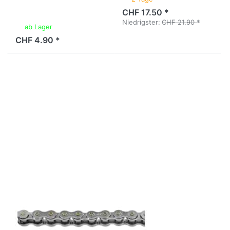
CHF 17.50 *
Niedrigster:
CHF 21.90 *
ab Lager
CHF 4.90 *
Drücken Sie
ENTER für
mehr
Optionen zu
Antriebskette
IGM 3/16
(415), 122
Glieder,
verstärkt,
stahlfarben
IGM
Antriebskette
IGM 3/16 (415),
122 Glieder,
verstärkt,
stahlfarben