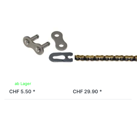
Wippermann
Glieder,
Nr. 18, 1/2 x
goldfarbig
3/16,
verstärkt
WIPPERMANN
UP ACCESSORY
Kettenschloss
Antriebskette
zu Antriebskette
CYC 3/16
Wippermann Nr.
(415H), 128
18, 1/2 x 3/16,
Glieder,
verstärkt
goldfarbig
ab Lager
2 Tage
CHF 5.50 *
CHF 29.90 *
Drücken Sie
Drücken Sie
ENTER für
ENTER für
mehr
mehr
Optionen zu
Optionen zu
Antriebskette
Antriebskette
RK 3/16
RK 3/16
(415HSB),
(415HSB),