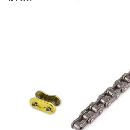
Haltbarkeit. Pr…
Drücken Sie
Drücken Sie
ENTER für
ENTER für
mehr
mehr
Optionen zu
Optionen zu
Kettenschloss
Antriebskette
zu
AFAM
Antriebskette
1/2x3/16"
IGM 3/16
(415F), 122
(415), gold
Glieder,
(für Kette Art.
verstärkt
SC018676)
IGM
AFAM
Kettenschloss
Antriebskette
zu Antriebskette
AFAM 1/2x3/16"
IGM 3/16 (415),
(415F), 122
gold (für Kette
Glieder,
Art. SC018676)
verstärkt
Das Kettenschloss 415 mit
Die Antriebskette AFAM
Clip ist die ideale Ergänzung
1/2x3/16" (415F) mit 122
für Deine Mofa-
verstärkten Gliedern ist
2 Tage
ab Lager
Antriebskette (Art.
dein perfekter Begleiter für