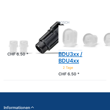
BDU2xx /
BDU3xx /
BDU4xx
BOSCH
BOSCH
Bosch Kit
Bosch Kit
Blindstopfen
Blindstopfen
BDU3YYY
Classic+ /
BDU2xx /
2 Tage
BDU3xx /
CHF 6.50 *
BDU4xx
2 Tage
CHF 6.50 *
Informationen