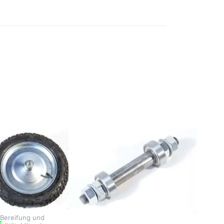
Sie
Drücken Sie
ür
ENTER für mehr
Optionen zu
 zu
Achse zu
rad
Rohrspeichenrad
2
GERO 12 1/2,
t
mit Lager kplt.
g,
30mm
ngerrad
Achse zu
12 1/2",
Rohrspeichenrad
ereifung,
GERO 12 1/2,
-Achse
mit Lager kplt.
30mm
gerrad GERO 12
eugt durch
 Bereifung und
r