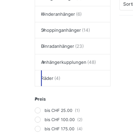
Sort
Kinderanhänger
Shoppinganhänger
Dr
E
Op
Einradanhänger
Roh
An
GER
B
Anhängerkupplungen
12
Räder
Ro
An
Preis
Preis
GE
Be
bis CHF 25.00
12
bis CHF 100.00
bis CHF 175.00