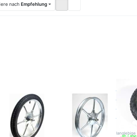
iere nach
Empfehlung
ücken Sie
Drücken Sie
Drücken 
NTER für
ENTER für
ENTER f
mehr
mehr
mehr
tionen zu
Optionen zu
Optionen
rspeichen-
Rohrspeichen-
Anhänger
hängerrad
Anhängerrad
GERO 1
O 20, mit
GERO 20,
1/2", mi
ereifung,
ohne
Bereifun
mm-Achse
Bereifung,
12mm-
12mm-Achse
Achse
hrspeichen-
Rohrspeichen-
Anhä
hängerrad
Anhängerrad
GERO 
RO 20, mit
GERO 20,
mit B
reifung,
ohne
12mm
mm-Achse
Bereifung,
Das Anhän
1/2" überz
12mm-Achse
langlebige
ab Lage