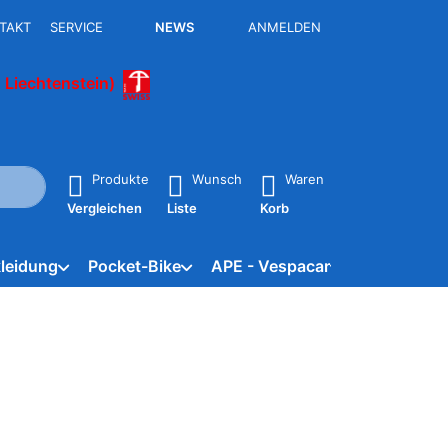
TAKT
SERVICE
NEWS
ANMELDEN
 Liechtenstein)
isch erste Ergebnisse. Drücken Sie die Eingabetaste, um alle 
Produkte
Wunsch
Waren
Vergleichen
Liste
Korb
leidung
Pocket-Bike
APE - Vespacar
Marken