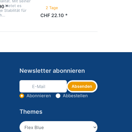
lität. Mit seiner
e bietet es
90 *
2 Tage
e Stabilität für
CHF 22.10 *
nh…
Newsletter abonnieren
Absenden
Aktion wählen
Abonnieren
Abbestellen
Themes