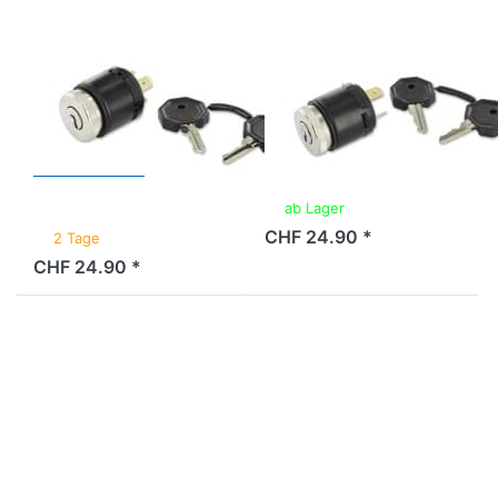
Zündschloss mit
Zündschloss mit
3 Pins,
3 Pins, Oeffner,
Schliesser,
Universal
Universal
ab Lager
CHF 24.90 *
2 Tage
CHF 24.90 *
Drücken Sie
Drücken Sie
ENTER für
ENTER für
mehr
mehr
Optionen zu
Optionen zu
Zündschloss
Zündschloss
mit 4 Pins,
mit 6 Pins,
Tomos
mit Kabel,
Universal