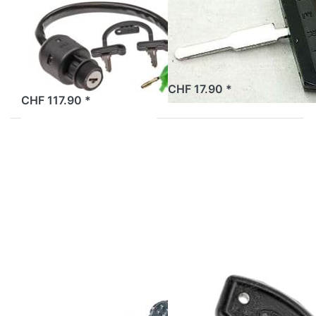
Merit
komplett Tomos
Puch/Sachs
(Original)
ab Lager
2 Tage
CHF 17.90 *
CHF 117.90 *
Drücken Sie
Drücken Sie
ENTER für mehr
ENTER für
Optionen zu
mehr
Zündschlüssel
Optionen zu
Jawa/BMW/Classic
Zündschlüssel
CEV
Pony/Cilo
UP ACCESSORY
Zündschlüssel
Zündschlüssel
CEV Pony/Cilo
Jawa/BMW/Classic