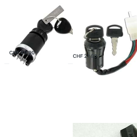
TOMOS
Zündschloss mit
Zündschloss mit
6 Pins, mit
4 Pins, Tomos
Kabel, Universal
2 Tage
2 Tage
CHF 49.90 *
CHF 21.90 *
Drücken Sie
Drücken Sie
ENTER für
ENTER für
mehr
mehr
Optionen zu
Optionen zu
Zündschloss
Zündschlüssel
komplett
Merit
Tomos
Puch/Sachs
(Original)
TOMOS
Zündschlüssel
Zündschloss