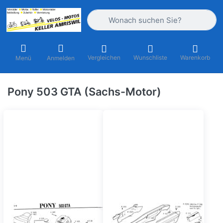
Geben Sie einen Suchbegriff ein. Währ
Vergleichen
Wunschliste
Warenkorb
Menü
Anmelden
Pony 503 GTA (Sachs-Motor)
Rahmen - Tank -
Schwinge -
Auspuff - Sattel -
Seitenschützer -