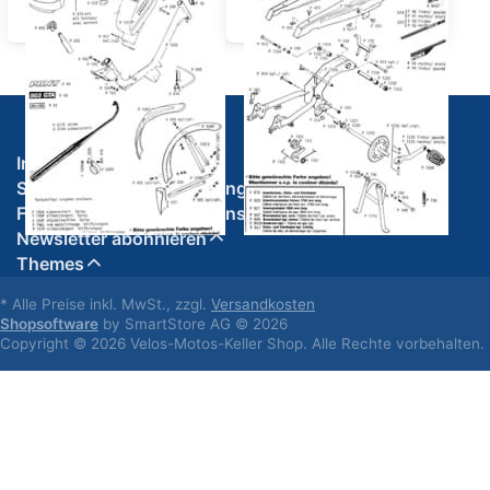
Schutzblech v.
Tretwelle - Ständer
Informationen
Service, Versand & Zahlung
Firma, Impressum & Datenschutz
Newsletter abonnieren
Themes
* Alle Preise inkl. MwSt., zzgl.
Versandkosten
Shopsoftware
by SmartStore AG © 2026
Copyright © 2026 Velos-Motos-Keller Shop. Alle Rechte vorbehalten.