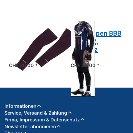
91,
92,
Schwarz
Schwarz
BBB
BBB
Beinstulpen BBB
Armstulpen BBB
BBW-91,
BBW-92,
Schwarz
Schwarz
2 Tage
2 Tage
CHF 36.00 *
CHF 28.00 *
Informationen
Service, Versand & Zahlung
Firma, Impressum & Datenschutz
Newsletter abonnieren