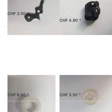
Fifty, Original
(Malaguti/
Morini)
ab Lager
CHF 3.50 *
ab Lager
CHF 4.80 *
Drücken
Drücken
Sie ENTER
Sie ENTER
für mehr
für mehr
Optionen
Optionen
zu
zu
Schwimmer
Benzinfilter
Fifty
Schwimmer
Benzinfilter Fifty
ab Lager
ab Lager
CHF 8.60 *
CHF 3.50 *