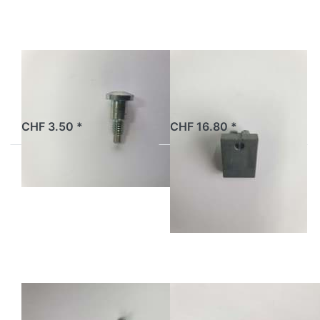
Chokeschraube
Gasschieber
Fifty, Original
Fifty, Original
ab Lager
ab Lager
CHF 3.50 *
CHF 16.80 *
Drücken
Drücken Sie
Sie ENTER
ENTER für
für mehr
mehr Optionen
Optionen
zu
zu
Vergaserdeckel
Chokehebel
(Malaguti/
Fifty,
Morini)
Original
Chokehebel
Vergaserdeckel