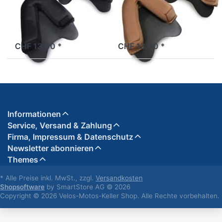
(Paar)
(Paar)
Ersatz-Backenpolster in
Ersatz-Backenpolster in
Schwarz für die Jet-Helme
braun für die Jet-Helme der
der Marke Helmo Milano
Marke Helmo Milano
ab Lager
ab Lager
CHF 13.00 *
CHF 13.00 *
Informationen
Service, Versand & Zahlung
Firma, Impressum & Datenschutz
Newsletter abonnieren
Themes
* Alle Preise inkl. MwSt., zzgl.
Versandkosten
Shopsoftware
by SmartStore AG © 2026
Copyright © 2026 Velos-Motos-Keller Shop. Alle Rechte vorbehalten.