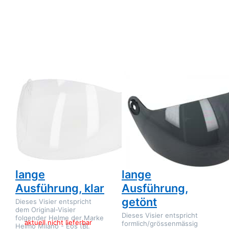
Helmo Milano Eos/Pelledura
Helmo Milano Eos/Pelledura
Premium/Turbine/Vapensiero,
Premium/Turbine/Vapensiero,
Bj. 2017-2023 (ece 22.05),
Bj. 2017-2023 (ece 22.05),
lange Ausführung, klar
lange Ausführung, getönt
HELMO MILANO
HELMO MILANO
Visier zu Helm
Visier zu Helm
Helmo Milano
Helmo Milano
Eos/Pelledura
Eos/Pelledura
Premium/Turbine/Vapensiero,
Premium/Turbine/V
Bj. 2017-2023
Bj. 2017-2023
(ece 22.05),
(ece 22.05),
lange
lange
Ausführung, klar
Ausführung,
getönt
Dieses Visier entspricht
dem Original-Visier
Dieses Visier entspricht
folgender Helme der Marke
aktuell nicht lieferbar
formlich/grössenmässig
Helmo Milano - Eos (Bj.