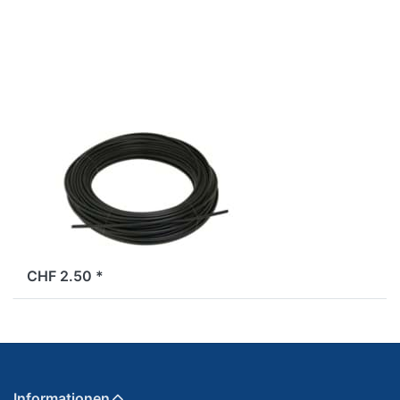
Kabelhülle
2.5X5mm
Standard,
schwarz
(am
Meter)
Kabelhülle
2.5X5mm
Standard,
schwarz (am
Meter)
ab Lager
CHF 2.50 *
Informationen