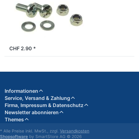
für
Nummernschildhalter
Mofa
ab Lager
CHF 2.90 *
Informationen
Service, Versand & Zahlung
Firma, Impressum & Datenschutz
Newsletter abonnieren
Themes
* Alle Preise inkl. MwSt., zzgl.
Versandkosten
Shopsoftware
by SmartStore AG © 2026