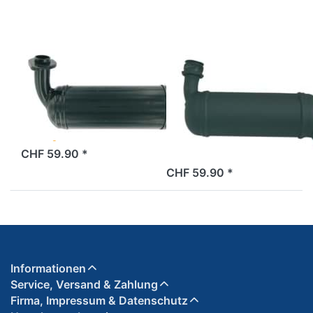
Gewinde
32mm
PEUGEOT
SITO
Auspuffanlage
Auspuffanlage
Peugeot 103, mit
Sito, Anschluss
Flansch
mit Gewinde
32mm
2 Tage
CHF 59.90 *
2 Tage
CHF 59.90 *
Informationen
Service, Versand & Zahlung
Firma, Impressum & Datenschutz