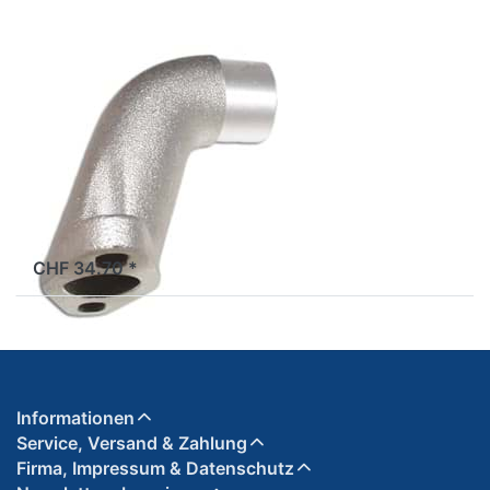
POLINI
Ansaugstutzen
Polini Ø 18 mm
Fantic Issimo
(PHBG/CP
Vergaser)
2 Tage
CHF 34.70 *
Informationen
Service, Versand & Zahlung
Firma, Impressum & Datenschutz