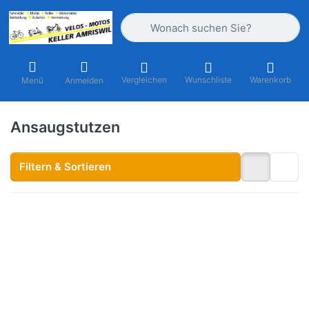
Geben Sie einen Suchbegriff ein. Währ
Vergleichen
Wunschliste
Warenkorb
Menü
Anmelden
Ansaugstutzen
Filtern & Sortieren
Drücken Sie
ENTER für
mehr Optionen
zu
Ansaugstutzen
Polini Ø 18 mm
Fantic Issimo
(PHBG/CP
Vergaser)