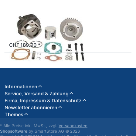
55mm
Zylinder Malossi
APE 50, 55mm
2 Tage
CHF 189.90 *
Informationen
Service, Versand & Zahlung
Firma, Impressum & Datenschutz
Newsletter abonnieren
Themes
* Alle Preise inkl. MwSt., zzgl.
Versandkosten
Shopsoftware
by SmartStore AG © 2026