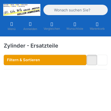
Geben Sie einen Suchbegriff ein. Währ
Vergleichen
Wunschliste
Warenkorb
Menü
Anmelden
Zylinder - Ersatzteile
Filtern & Sortieren
Drücken
Sie
ENTER
für mehr
Optionen
zu
Zylinder
Malossi
APE 50,