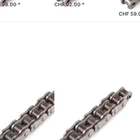
 98.00 *
CHF 92.00 *
2 Tage
CHF 59.
cken Sie
Drücken Sie
TER für
ENTER für
mehr
mehr
ionen zu
Optionen zu
ette DC
Kette AFAM
8MTX/136
428
eder, QX-
A428XMR-G
Ring,
146L, Xs-
erstärkt
Ring,
verstärkt,
gold/schwarz
DC
tte DC
Kette AFAM
8MTX/136
428
ieder, QX-
A428XMR-G
ng, verstärkt
146L, Xs-Ring,
verstärkt,