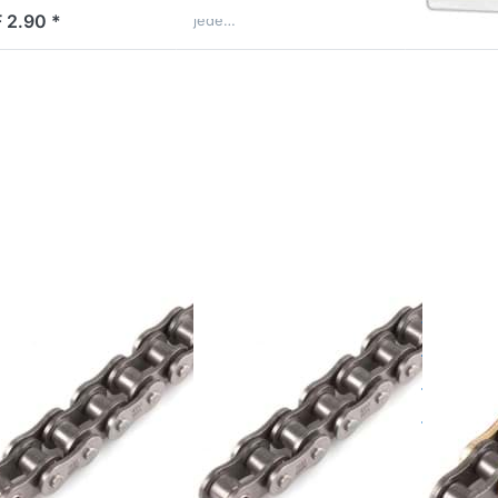
Zuverlässigkeit, damit du
 2.90 *
jede…
rücken
Drücken
Drücken
e ENTER
Sie ENTER
Sie
r mehr
für mehr
ENTER
tionen
Optionen
für mehr
 Kette
zu Kette
Optionen
DC
DC
zu Kette
0MO/140
420MO/132
DC
eder, O-
Glieder, O-
420MX2-
Ring,
Ring,
G/140
rstärkt
verstärkt
Glieder,
ohne O-
Ring,
DC
DC
gold
tte DC
Kette DC
Kette
20MO/140
420MO/132
420M
ieder, O-
Glieder, O-
G/140
ng, verstärkt
Ring, verstärkt
ohne 
gold
 Tage
2 Tage