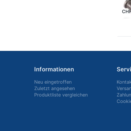
a
CHF
Informationen
Serv
Neu eingetroffen
Konta
Zuletzt angesehen
Versa
Produktliste vergleichen
Zahlun
Cooki