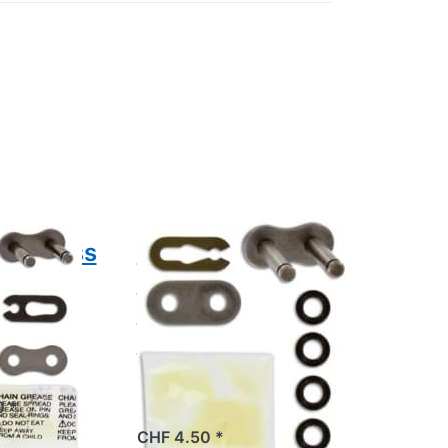
Sie
Drücken Sie
ür
ENTER für
mehr
 zu
Optionen zu
loss
Kettenschloss
MO,
DC Clip
ing
428MTX, QX-
Ring
DC
nschloss
Kettenschloss
20MO,
DC Clip
 O-Ring
428MTX, QX-
Ring
r
0 *
ab Lager
CHF 4.50 *