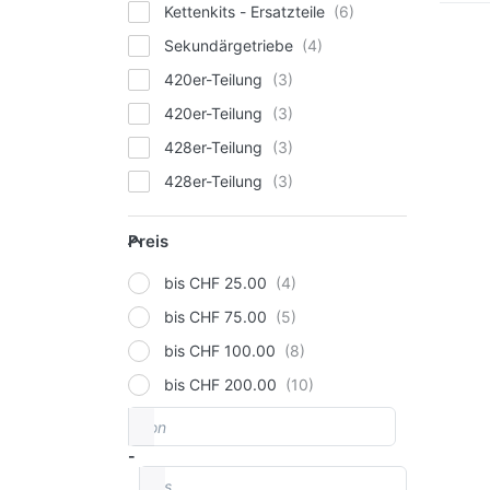
Kettenkits - Ersatzteile
Sekundärgetriebe
Dr
E
420er-Teilung
Op
420er-Teilung
Ket
zu
428er-Teilung
Ant
Bye
428er-Teilung
Kettenkit
Preis
Preis
Kettenkits - Ersatzteile
DC
Ke
Antrieb - Ketten
bis CHF 25.00
zu
Kettenkit
bis CHF 75.00
An
Kettenkit
bis CHF 100.00
By
Kettenkit - Ersatzteile
bis CHF 200.00
41
von
Preisspanne
Kettenkits - Ersatzteile
Kettenkits - Ersatzteile
-
bis
a
Kettenkits - Ersatzteile