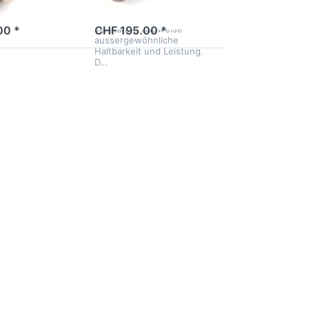
Ringen ausgestattet und
2 Tage
bietet durch ihre ultra-
verstärkte Bauweise
00 *
CHF 195.00 *
aussergewöhnliche
Haltbarkeit und Leistung.
D…