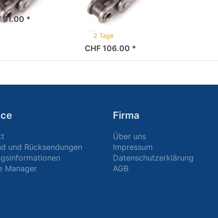
gold/schwarz
b Lager
 91.00 *
2 Tage
CHF 106.00 *
ice
Firma
kt
Über uns
nd und Rücksendungen
Impressum
gsinformationen
Datenschutzerklärung
e Manager
AGB