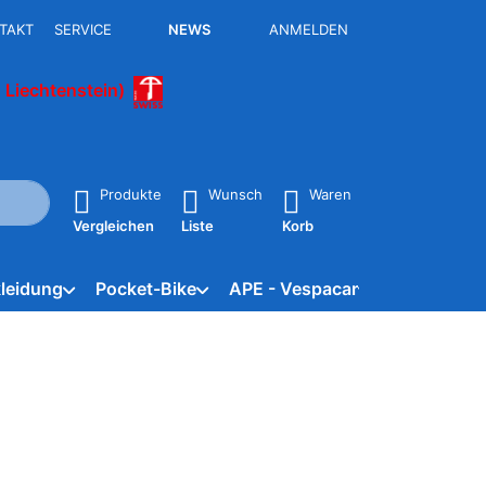
TAKT
SERVICE
NEWS
ANMELDEN
 Liechtenstein)
isch erste Ergebnisse. Drücken Sie die Eingabetaste, um alle 
Produkte
Wunsch
Waren
Vergleichen
Liste
Korb
leidung
Pocket-Bike
APE - Vespacar
Marken