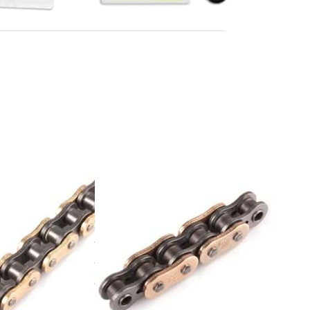
Drücken
Sie ENTER
für mehr
Optionen
zu Kette
DC
520MZX2-
G/120
Glieder,
QX-Ring,
ultra-
verstärkt,
DC
gold
 DC
Kette DC
X2-
520MZX2-
 Glieder,
G/120 Glieder,
O-Ring,
QX-Ring, ultra-
verstärkt, gold
Die Kette DC 520MZX2-
G/120 Glieder ist mit QX-