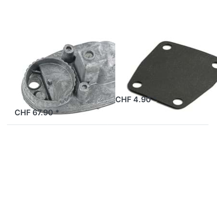
SOLEX
SOLEX
Luftfiltergehäuse
Membrane Solex
Solex
2 Tage
CHF 4.90 *
2 Tage
CHF 67.90 *
Drücken Sie
Drücken Sie
ENTER für
ENTER für mehr
mehr Optionen
Optionen zu
zu Anschluss
Membranführung
Ansaugstutzen
Solex
Solex