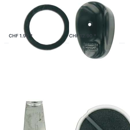
Luftfilterdichtung
Luftfilterdeckel
Solex
Solex, schwarz
2 Tage
2 Tage
CHF 1.90 *
CHF 12.90 *
Drücken Sie
Drücken Sie
ENTER für
ENTER für
mehr Optionen
mehr Optionen
zu Halterung
zu
Luftfilterdeckel
Luftfiltereinsatz
Solex
Solex
SOLEX
SOLEX
Halterung
Luftfiltereinsatz
Luftfilterdeckel
Solex
Solex