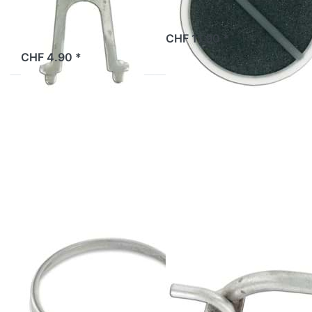
2 Tage
CHF 11.90 *
2 Tage
CHF 4.90 *
Drücken
Drücken Sie
Sie ENTER
ENTER für
für mehr
mehr Optionen
Optionen
zu
zu
Ansaugstutzen
Abdeckring
und
Luftfilter
Auspuffstutzen
Solex
Solex 1700-
3800
SOLEX
SOLEX
Abdeckring
Ansaugstutzen
Luftfilter Solex
und
Auspuffstutzen
Solex 1700-
2 Tage