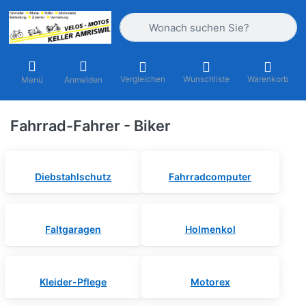
Geben Sie einen Suchbegriff ein. Währ
Vergleichen
Wunschliste
Warenkorb
Menü
Anmelden
Fahrrad-Fahrer - Biker
Diebstahlschutz
Fahrradcomputer
Faltgaragen
Holmenkol
Kleider-Pflege
Motorex