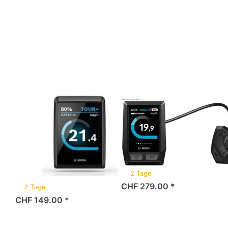
Drücken
Drücken
Sie
Sie
ENTER
ENTER
für mehr
für mehr
Optionen
Optionen
zu
zu Bosch
Display
Nachrüst-
Bosch
Kit Kiox
Kiox 500
BUI330,
BHU3700,
Anthrazit
schwarz
BOSCH
BOSCH
Display Bosch
Bosch Nachrüst-
Kiox 500
Kit Kiox BUI330,
BHU3700,
Anthrazit
schwarz
2 Tage
CHF 279.00 *
2 Tage
CHF 149.00 *