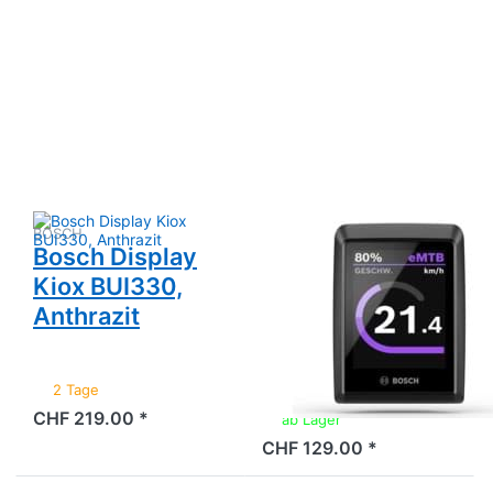
Drücken
Drücken
Sie
Sie
ENTER
ENTER für
für mehr
mehr
Optionen
Optionen
zu Bosch
zu Display
Display
Bosch
Kiox
Kiox 300
BUI330,
BHU3600,
Anthrazit
schwarz
BOSCH
BOSCH
Bosch Display
Display Bosch
Kiox BUI330,
Kiox 300
Anthrazit
BHU3600,
schwarz
2 Tage
CHF 219.00 *
ab Lager
CHF 129.00 *