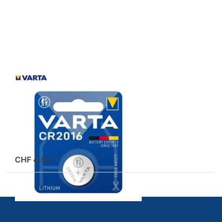
Sie
ENTER
für mehr
Optionen
zu
Batterie
Varta
CR2016,
3V, 20 x
1.5mm
Batterie Varta
CR2016, 3V, 20
x 1.5mm
ab Lager
CHF 4.90 *