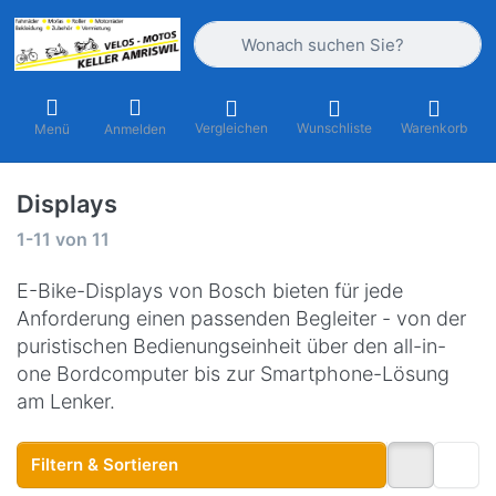
Geben Sie einen Suchbegriff ein. Währ
Vergleichen
Wunschliste
Warenkorb
Menü
Anmelden
Displays
Suchergebnisse:
1-11
von
11
E-Bike-Displays von Bosch bieten für jede
Anforderung einen passenden Begleiter - von der
puristischen Bedienungseinheit über den all-in-
one Bordcomputer bis zur Smartphone-Lösung
am Lenker.
Filtern & Sortieren