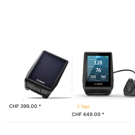
Drücken
Drücken
Sie
Sie
ENTER
ENTER
für mehr
für mehr
Optionen
Optionen
zu Bosch
zu Bosch
Display
Nachrüst-
Nyon
Kit Nyon
BUI350,
BUI350,
schwarz
schwarz
BOSCH
BOSCH
Bosch Display
Bosch Nachrüst-
Nyon BUI350,
Kit Nyon
schwarz
BUI350,
schwarz
2 Tage
CHF 399.00 *
2 Tage
CHF 449.00 *
Drücken