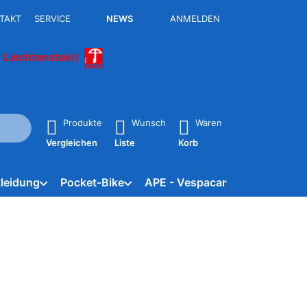
TAKT
SERVICE
NEWS
ANMELDEN
 Liechtenstein)
isch erste Ergebnisse. Drücken Sie die Eingabetaste, um alle 
Produkte
Wunsch
Waren
Vergleichen
Liste
Korb
leidung
Pocket-Bike
APE - Vespacar
Marken