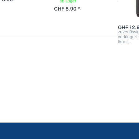
ab Lager
Motorex M
CHF 8.90 *
Automat, 4.
perfekte W
ab Lage
automatis
Getriebe. 
CHF 12.9
zuverlässi
verlängert
Ihres…