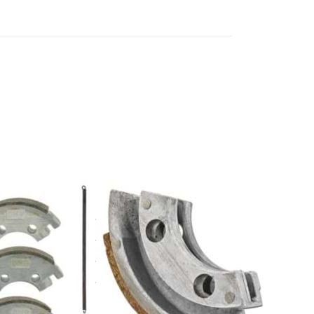
n Sie
Drücken Sie
r mehr
ENTER für mehr
en zu
Optionen zu
sbacken
Kupplungsbacke
 2. Gang
Tomos, Original
os
(1 Stück)
TOMOS
lungsbacken
Kupplungsbacke
der 2.
Tomos,
 Tomos
Original (1
Stück)