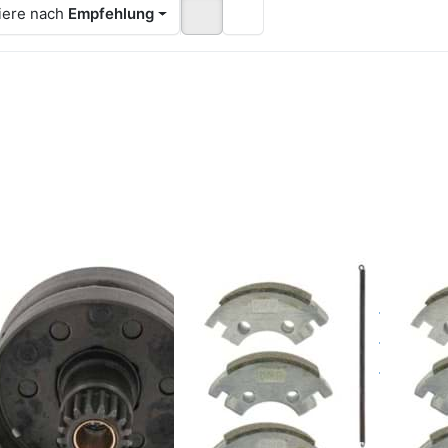
iere nach
Empfehlung
ücken Sie
Drücken Sie
Drücke
NTER für
ENTER für mehr
ENTER fü
r Optionen
Optionen zu
Option
zu
Kupplungsbacken
Kupplung
plungskorb
mit Feder 1. Gang
mit Feder
mit Lager
Tomos
Tom
Tomos
OS
TOMOS
TOMOS
pplungskorb
Kupplungsbacken
Kupp
t Lager
mit Feder 1.
mit Fe
omos
Gang Tomos
Gang
Kupplungskorb mit
r für Tomos sorgt für
ste Zuverlässigkeit
b Lager
2 Tage
2 Tage
reibungslose Leistung