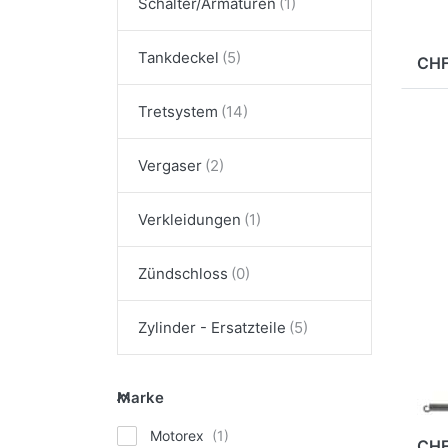
Schalter/Armaturen
2
Tankdeckel
CHF
Tretsystem
D
me
Vergaser
Kup
2. 
Verkleidungen
Zündschloss
TOM
Ku
Zylinder - Ersatzteile
2.
Marke
Marke
2
Motorex
CHF