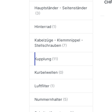
Dein
CHF
gefe
Hauptständer - Seitenständer
gara
Hinterrad
EN
Kup
Kabelzüge - Klemmnippel -
Kup
Stellschrauben
To
Kupplung
TOM
Kurbelwellen
Ku
1.
Luftfilter
Ku
To
Nummernhalter
Or