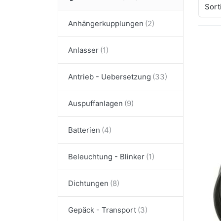
Sort
Anhängerkupplungen
Anlasser
Dr
E
meh
Antrieb - Uebersetzung
Kup
Auspuffanlagen
Batterien
TOM
Ku
Beleuchtung - Blinker
mi
T
Dichtungen
Der 
Lage
höch
Gepäck - Transport
a
und 