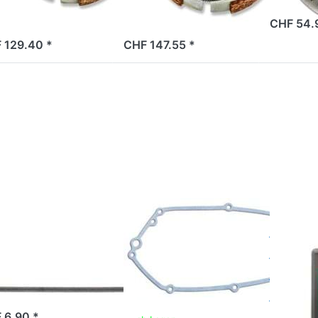
2 Tage
CHF 54.
 Tage
2 Tage
 129.40 *
CHF 147.55 *
rücken Sie
Drücken Sie ENTER für
Drücken
ENTER für
mehr Optionen zu
Sie ENTE
hr Optionen
Kupplungsdeckeldichtung
für mehr
zu
Tomos A35, Original
Optione
plungsfeder
zu Motor
Gang Tomos
Moped-
Getriebeo
Automat
4.5 dl
OS
TOMOS
MOTOREX
pplungsfeder
Kupplungsdeckeldicht
Moto
 Gang Tomos
Tomos A35,
Mope
Original
Getri
Autom
 Tage
dl
 6.90 *