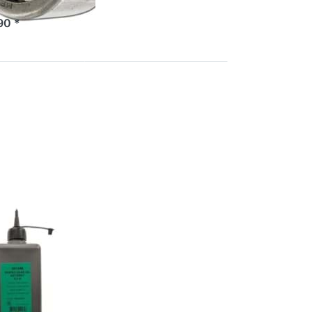
90 *
R
n
ex
el
,
ung
rex
d-
ebeoel
at, 4.5