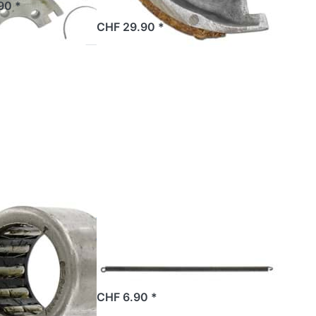
90 *
2 Tage
CHF 29.90 *
 Sie
Drücken Sie
für
ENTER für
ionen
mehr Optionen
lager
zu
skorb
Kupplungsfeder
s
1. Gang Tomos
16mm
TOMOS
lager
Kupplungsfeder
ungskorb
1. Gang Tomos
s
0x16mm
2 Tage
CHF 6.90 *