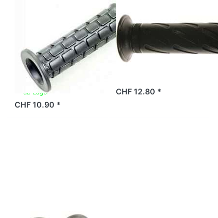
schwarz
MAGURA
MAGURA
Griff Magura
Griff Magura
24mm, rechts,
24mm, rechts,
mit Noppen,
schwarz
schwarz
ab Lager
CHF 12.80 *
ab Lager
CHF 10.90 *
Drücken
Drücken
Sie
Sie
ENTER für
ENTER für
mehr
mehr
Optionen
Optionen
zu Griffe
zu Griffe
Magura
Magura
22/24mm,
22/24mm,
grau
schwarz