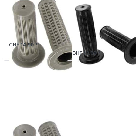
MAGURA
MAGURA
Griffe Magura
Griffe Magura
22/24mm, grau
22/24mm,
schwarz
ab Lager
CHF 14.90 *
2 Tage
CHF 12.90 *
Drücken
Drücken
Sie
Sie
ENTER für
ENTER für
mehr
mehr
Optionen
Optionen
zu Griffe
zu Griffe
Magura
Magura
24/24mm,
24/24mm,
grau
schwarz
MAGURA
MAGURA
Griffe Magura
Griffe Magura