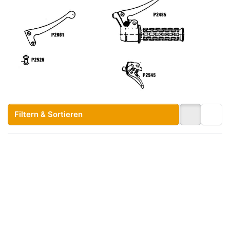
Filtern & Sortieren
Drücken Sie ENTER für
Drücken
mehr Optionen zu
Sie ENTER
Brems-/Kupplungshebel
für mehr
Magura mit Kugel,
Optionen
links, Metall
zu
Bremshebel
Magura mit
Kugel,
rechts,
Metall