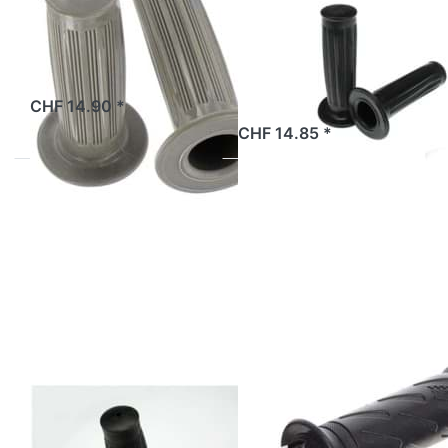
24/24mm, grau
24/24mm,
schwarz
2 Tage
CHF 14.90 *
ab Lager
CHF 14.85 *
Drücken
Drücken Sie
Sie
ENTER für
ENTER für
mehr
mehr
Optionen zu
Optionen
Griffrohr zu
zu Griffe
Gasdrehgriff
Magura
Magura
Classic
22/24mm,
schwarz
MAGURA
MAGURA
Griffe Magura
Griffrohr zu
Classic
Gasdrehgriff
22/24mm,
Magura