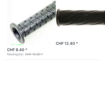
MAGURA
MAGURA
Griff Magura
Griff Magura
22mm, links, mit
22mm, links,
Noppen,
schwarz
schwarz
ab Lager
CHF 12.40 *
ab Lager
CHF 8.40 *
Niedrigster:
CHF 10.90 *
Drücken
Drücken
Sie
Sie
ENTER
ENTER
für mehr
für mehr
Optionen
Optionen
zu Griff
zu Griff
Magura
Magura
24mm,
24mm,
rechts,
rechts,
mit
schwarz
Noppen,