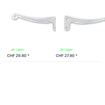
MAGURA
MAGURA
Brems-/Kupplungshebel
Bremshebel
Magura mit
Magura mit
Kugel, links,
Kugel, rechts,
Metall
Metall
ab Lager
ab Lager
CHF 29.80 *
CHF 27.90 *
Drücken
Drücken Sie
Sie ENTER
ENTER für
für mehr
mehr Optionen
Optionen
zu
zu
Bremshebelset
Bremshebel
Alu, schwarz,
Magura,
passend auf
rechts
Magura