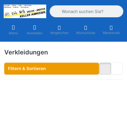
Geben Sie einen Suchbegriff ein. Währ
Vergleichen
Wunschliste
Warenkorb
Menü
Anmelden
Verkleidungen
Filtern & Sortieren
Drücken Sie ENTER für
mehr Optionen zu
Scheinwerferverkleidung
Tomos Original schwarz
roh (unlakiert)