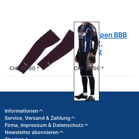
91,
92,
Schwarz
Schwarz
BBB
BBB
Beinstulpen BBB
Armstulpen BBB
BBW-91,
BBW-92,
Schwarz
Schwarz
2 Tage
2 Tage
CHF 36.00 *
CHF 28.00 *
Informationen
Service, Versand & Zahlung
Firma, Impressum & Datenschutz
Newsletter abonnieren