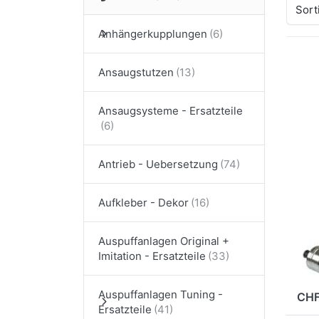
Sort
Anhängerkupplungen
Ansaugstutzen
Dr
E
für
Ansaugsysteme - Ersatzteile
Opt
zu 
Bo
St
b
Antrieb - Uebersetzung
elo
STA
Aufkleber - Dekor
Bo
St
Auspuffanlagen Original +
el
Imitation - Ersatzteile
2
Auspuffanlagen Tuning -
CHF
Ersatzteile