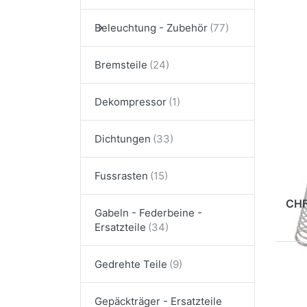
Dr
Beleuchtung - Zubehör
E
für
Opt
Bremsteile
zu 
Ma
V
Dekompressor
Dichtungen
Lu
Vi
Fussrasten
2
CHF
Gabeln - Federbeine -
Ersatzteile
Gedrehte Teile
Gepäckträger - Ersatzteile