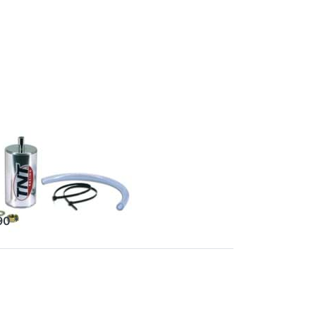
r
t
 TNT,
romt
r
90 *