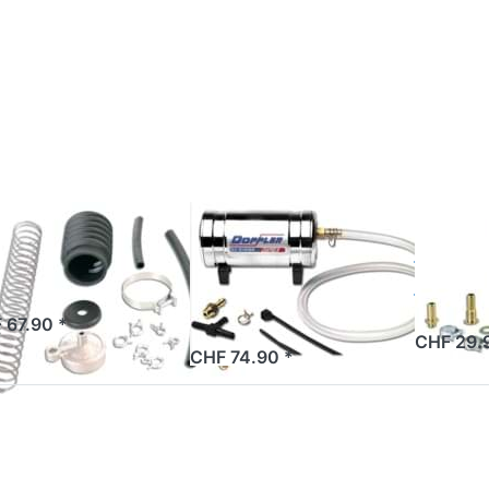
ücken
Drücken
Drücken
Sie
Sie
Sie
NTER
ENTER
ENTER fü
 mehr
für mehr
mehr
ionen
Optionen
Optionen
Lunge
zu Lunge
zu Lunge
lossi
Doppler,
TNT,
iton
Alu
verchrom
poliert
nge Malossi
Lunge
TNT
Lunge
ton
Doppler, Alu
verch
poliert
 Tage
ab Lage
 67.90 *
2 Tage
CHF 29.
CHF 74.90 *