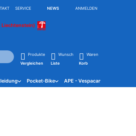
TAKT
SERVICE
NEWS
ANMELDEN
 Liechtenstein)
isch erste Ergebnisse. Drücken Sie die Eingabetaste, um alle 
Produkte
Wunsch
Waren
Vergleichen
Liste
Korb
leidung
Pocket-Bike
APE - Vespacar
Marken