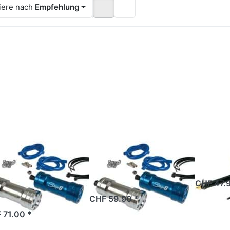
iere nach
Empfehlung
ücken
Drücken
Drücken
Sie
Sie
Sie
NTER
ENTER
ENTER
 mehr
für mehr
für mehr
ionen
Optionen
Optionen
Boost
zu Boost
zu Lunge
ttle
Bottle
Polini
age6,
Stage6,
lau
chrom
xiert
GE6
STAGE6
POLINI
ost Bottle
Boost Bottle
Lunge
age6, blau
Stage6, chrom
2 Tage
CHF 47.9
oxiert
2 Tage
CHF 59.90 *
 Tage
 71.00 *