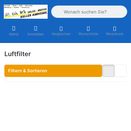
Geben Sie einen Suchbegriff ein. Währ
Vergleichen
Wunschliste
Warenkorb
Menü
Anmelden
Luftfilter
Filtern & Sortieren
Drücken Sie
ENTER für
mehr
Optionen zu
Luftfilter
Vergaser
Dell'Orto
SHA / Fantic
Issimo/Vespa