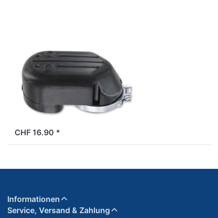
(59mm)
DELL'ORTO
Luftfilter
Vergaser
Dell'Orto SHA /
Fantic
Issimo/Vespa
(59mm)
2 Tage
CHF 16.90 *
Informationen
Service, Versand & Zahlung