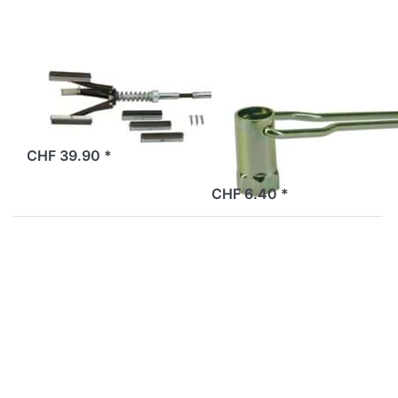
Hohn-Werkzeug
UP ACCESSORY
Kerzenschlüssel
Standard, 21mm
2 Tage
CHF 39.90 *
ab Lager
CHF 6.40 *
Drücken Sie
ENTER für
mehr Optionen
zu
Reifendruck-
Messgerät
BBB
Pressuregauge
BMP-90