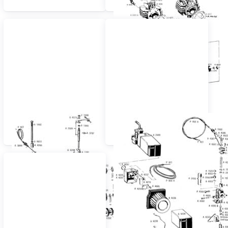
Schaltung - Getriebe -
Vergaser -
Kupplung
Ansauggeräuschdämpfer