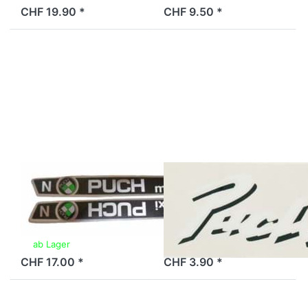
CHF 19.90 *
CHF 9.50 *
Drücken
Drücken Sie
Sie
ENTER für
ENTER
mehr
für mehr
Optionen zu
Optionen
Aufkleber
zu Tank-
Puch,
Aufkleber
schwarz/weiss
Puch
Maxi-N
Tank-Aufkleber
Aufkleber Puch,
Puch Maxi-N
schwarz/weiss
ab Lager
2 Tage
CHF 17.00 *
CHF 3.90 *
Drücken
Drücken