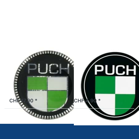
Sie ENTER
Sie ENTER
für mehr
für mehr
Optionen
Optionen
zu
zu
Aufkleber
Aufkleber
Puch,
Puch,
grün/weiss,
grün/weiss,
rund, 3D
rund
Aufkleber Puch,
Aufkleber Puch,
grün/weiss,
grün/weiss,
rund, 3D
rund
ab Lager
ab Lager
CHF 17.90 *
CHF 4.90 *