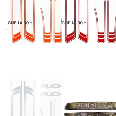
2 Tage
2 Tage
CHF 14.90 *
CHF 14.90 *
Drücken Sie
Drücken Sie
ENTER für
ENTER für
mehr
mehr
Optionen zu
Optionen zu
Aufklebersatz
Sticker-Set
Rahmen Puch,
Puch-Maxi
grau
aus Metall,
gold, für
Tank
(links/rechts)
Aufklebersatz
MOPED KING'S
Sticker-Set
Rahmen Puch,
Puch-Maxi aus
grau
Metall, gold, für
Tank