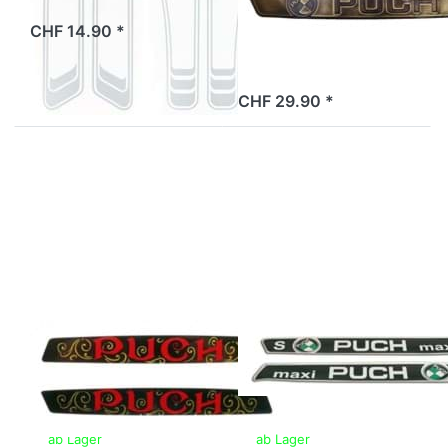
(links/rechts)
2 Tage
CHF 14.90 *
2 Tage
CHF 29.90 *
Drücken
Drücken
Sie
Sie
ENTER
ENTER
für mehr
für mehr
Optionen
Optionen
zu Tank-
zu Tank-
Aufkleber
Aufkleber
Puch
Puch
Maxi-S
Tank-Aufkleber
Tank-Aufkleber
Puch
Puch Maxi-S
ab Lager
ab Lager