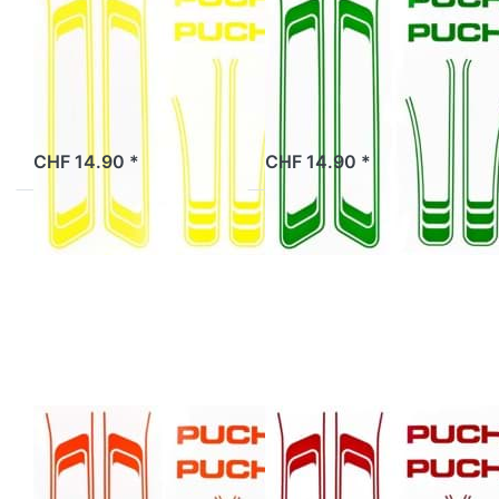
Rahmen Puch,
Rahmen Puch,
gelb
grün
2 Tage
2 Tage
CHF 14.90 *
CHF 14.90 *
Drücken Sie
Drücken Sie
ENTER für
ENTER für
mehr
mehr
Optionen zu
Optionen zu
Aufklebersatz
Aufklebersatz
Rahmen Puch,
Rahmen Puch,
orange
rot
Aufklebersatz
Aufklebersatz
Rahmen Puch,
Rahmen Puch,
orange
rot