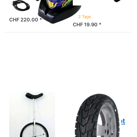
2 Tage
2 Tage
CHF 220.00 *
CHF 19.90 *
Drücken
Drücken Sie
Sie ENTER
ENTER für
für mehr
mehr
Optionen
Optionen zu
zu Einrad
Winterreifen
20
Sava/Mitas
Standard,
MC32
verchromt"
WinScoot
M+S
Einrad 20
SAVA/MITAS
Winterreifen
Standard,
Sava/Mitas
verchromt"
MC32 WinScoot
M+S
2 Tage