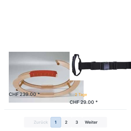
Drücken Sie
Drücken
ENTER für mehr
Sie ENTER
Optionen zu
für mehr
Schaukelpferdchen
Optionen
Sirch Olga""
zu
Beifahrer-
Haltegriffe
Love
Handles""
Schaukelpferdchen
Beifahrer-
Sirch Olga""
Haltegriffe Love
Handles""
2 Tage
CHF 239.00 *
2 Tage
CHF 29.00 *
Zurück
1
2
3
Weiter