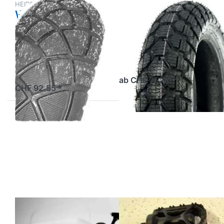
HEIDENAU
Winterreifen IRC
Winterreifen
SN-23 Urban
Heidenau
Snow
Snowtex
siehe Grösse
2 Tage
ab CHF 75.40 *
CHF 92.55 *
Drücken
Drücken
Sie
Sie
ENTER
ENTER
für mehr
für mehr
Optionen
Optionen
zu
zu
Motorex
Leucht-
Bike
Pedalen
Cleaning
Fahrrad
Kit
(Paar)
MOTOREX
Leucht-Pedalen
Motorex Bike
Fahrrad (Paar)