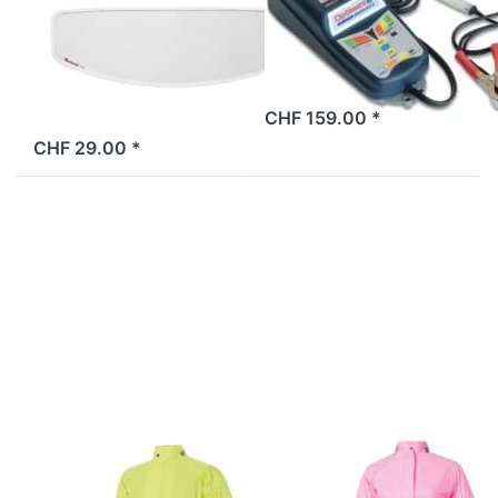
Raleri "Fog Stop
Optimate6
Clear Standard"
ab Lager
CHF 159.00 *
2 Tage
CHF 29.00 *
Drücken
Drücken
Sie ENTER
Sie ENTER
für mehr
für mehr
Optionen
Optionen
zu Herren-
zu Damen-
Regenjacke
Regenjacke
"Tucano
"Tucano
Urbano
Urbano
Nano
Nano
Bullet",
Bullet",
Farbe Gelb
Farbe Pink
Fluo
Fluo
TUCANO URBANO
TUCANO URBANO
Herren-
Damen-
Regenjacke
Regenjacke
"Tucano Urbano
"Tucano Urbano