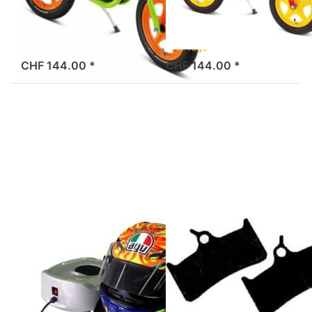
Farbe Kiwi
Farbe Rot
ab Lager
2 Tage
CHF 144.00 *
CHF 144.00 *
Drücken Sie
Drücken Sie
ENTER für
ENTER für
mehr
mehr
Optionen zu
Optionen zu
Helmtrockner
Bremsbeläge
capit,
Baradine BR-
Schwarz
M755/Deore
(Warm- und
XT (Paar)
Kaltluft)
Helmtrockner
BARADINE
Bremsbeläge
capit, Schwarz
Baradine BR-
(Warm- und
M755/Deore XT
Kaltluft)
(Paar)