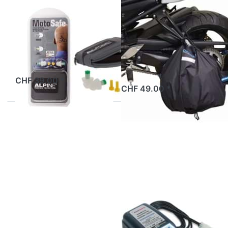
Gehörschutz-
OXFORD
Helmtasche
Set Alpine Moto
Oxford, zu
Safe
Kabelschloss
ab Lager
ab Lager
CHF 39.00 *
CHF 49.00 *
Drücken
Drücken Sie
Sie ENTER
ENTER für mehr
für mehr
Optionen zu
Optionen
Batterieladegerät
zu
Optimate6
Innenvisier
Raleri
"Fog Stop
Clear
Standard"
RALERI
OPTIMATE
Innenvisier
Batterieladegerät