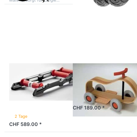
Material sorgt für Langle…
Fahren immer auf der…
Drücken Sie
Drücken
ENTER für
Sie ENTER
mehr
für mehr
Optionen zu
Optionen
Rollentrainer
zu
Elite V-
Rutschauto
Arion
Sirch
Parabolic
Max""
Roller""
Rollentrainer
Rutschauto
Elite V-Arion
Sirch Max""
Parabolic
Roller""
2 Tage
CHF 189.00 *
2 Tage
CHF 589.00 *