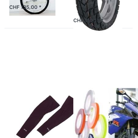
CHF 135.00 *
ab Lager
CHF 110.15 *
Drücken
Drücken
Sie ENTER
Sie ENTER
für mehr
für mehr
Optionen
Optionen
zu
zu
Beinstulpen
Radstreifen
BBB BBW-
Motrax
91,
5mm, mit
Schwarz
Werkzeug
BBB
MOTRAX
Beinstulpen BBB
Radstreifen
BBW-91,
Motrax 5mm,
Schwarz
mit Werkzeug
2 Tage
2 Tage