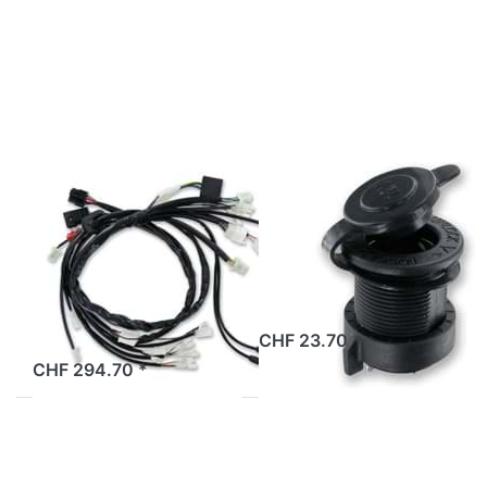
Optionen
Optionen
zu
zu
Kabelbaum
Steckdose
komplett
12V Bye
Bye Bike
Bike,
one,
Original
Original
BYE BIKE
BYE BIKE
Kabelbaum
Steckdose 12V
komplett Bye
Bye Bike,
Bike one,
Original
Original
2 Tage
CHF 23.70 *
2 Tage
CHF 294.70 *
Drücken
Drücken
Sie
Sie
ENTER
ENTER
für mehr
für mehr