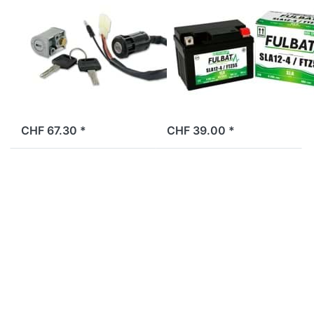
und
Fulbat YTX4L-
Gabelschloss
BS (YTZ5S /
Bye Bike,
SLA12-4 /
Original
FTZ5S)
ab Lager
2 Tage
CHF 67.30 *
CHF 39.00 *
Drücken Sie
Drücken Sie
ENTER für
ENTER für
mehr
mehr
Optionen zu
Optionen zu
Schaumstoff
Schaumstoff
unter
hinter
Batterie Bye
Batterie Bye
Bike (3
Bike,
Stück)
Original
BYE BIKE
BYE BIKE
Schaumstoff
Schaumstoff