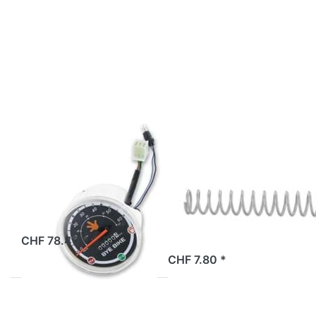
Sie
ENTER für
ENTER
mehr
für mehr
Optionen zu
Optionen
Einstellfeder
zu Tacho
Scheinwerfer
komplett
Bye Bike,
Bye Bike
Original
one,
Original
BYE BIKE
BYE BIKE
Tacho komplett
Einstellfeder
Bye Bike one,
Scheinwerfer
Original
Bye Bike,
Original
2 Tage
CHF 78.40 *
2 Tage
CHF 7.80 *
Drücken Sie
Drücken Sie
ENTER für mehr
ENTER für