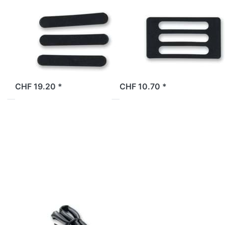
unter Batterie
hinter Batterie
Bye Bike (3
Bye Bike,
Stück)
Original
2 Tage
2 Tage
CHF 19.20 *
CHF 10.70 *
Drücken
Drücken Sie
Sie
ENTER für
ENTER
mehr
für mehr
Optionen zu
Optionen
Inbusschraube
zu
M6x16mm
Rücklicht
Bye Bike,
LED,
Original
BYE BIKE
Inbusschraube
Rücklicht Bye
M6x16mm