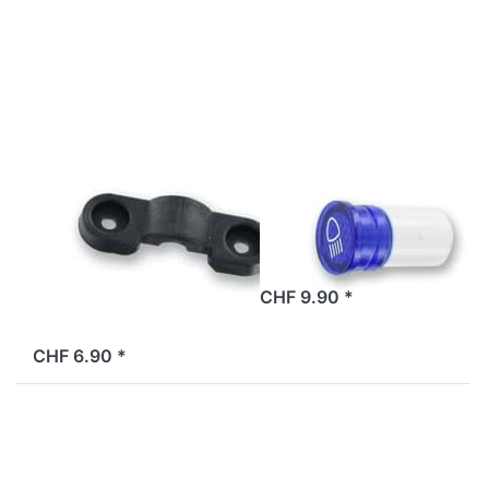
Bye Bike
Bike, Original
one, Original
(1 Stück)
BYE BIKE
BYE BIKE
Halterung
Kontrolllampe
Scheinwerfer
Fernlicht Bye
Bye Bike one,
Bike, Original
Original (1
Stück)
2 Tage
CHF 9.90 *
2 Tage
CHF 6.90 *
Drücken
Drücken
Sie
Sie ENTER
ENTER
für mehr
für mehr
Optionen
Optionen
zu