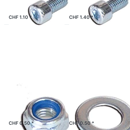
2 Tage
2 Tage
CHF 1.10 *
CHF 1.40 *
Drücken Sie
Drücken Sie
ENTER für
ENTER für mehr
mehr
Optionen zu
Optionen zu
Unterlagsscheibe
Sechskant-
M5
Stoppmutter
M6
Sechskant-
Unterlagsscheibe
Stoppmutter M6
M5
ab Lager
ab Lager
CHF 0.50 *
CHF 0.50 *