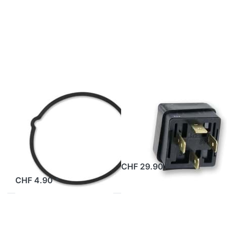
Optionen zu
mehr
Dichtung
Optionen zu
Tachoabdeckung
Anlasserrelais
Bye Bike,
Bye Bike,
Original
Original
BYE BIKE
BYE BIKE
Dichtung
Anlasserrelais
Tachoabdeckung
Bye Bike,
Bye Bike,
Original
Original
ab Lager
CHF 29.90 *
2 Tage
CHF 4.90 *
Drücken
Drücken
Sie ENTER
Sie ENTER
für mehr
für mehr