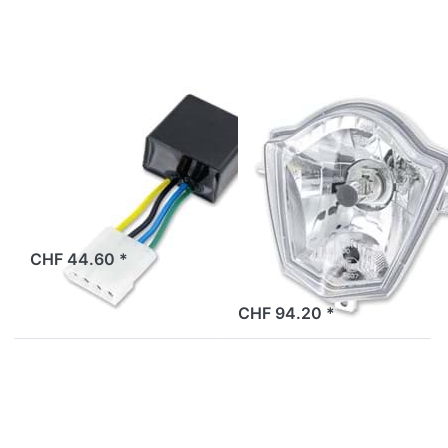
Glühlampe),
Original
BYE BIKE
BYE BIKE
Glühlampentester
Scheinwerfer
bei Start Bye
Bye Bike one
Bike, Original
(inkl.
Glühlampe),
Original
ab Lager
CHF 44.60 *
2 Tage
CHF 94.20 *
Drücken Sie
Drücken Sie
ENTER für
ENTER für
mehr
mehr
Optionen zu
Optionen zu
Halterung
Kontrolllampe
Scheinwerfer
Fernlicht Bye