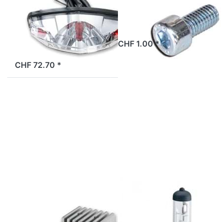
Bike, LED,
Original
2 Tage
CHF 1.00 *
ab Lager
CHF 72.70 *
Drücken Sie
Drücken Sie
ENTER für mehr
ENTER für mehr
Optionen zu
Optionen zu
Spannungsregler
Scheinwerferbirne
+ Blinkerrelais
Philips
Bye Bike,
MotoVision
Original
12V/35-35W,
HS1, Sockel
PX43T (+30%
mehr Licht)
BYE BIKE
PHILIPS
Spannungsregler
Scheinwerferbirne
+ Blinkerrelais
Philips
Bye Bike,
MotoVision