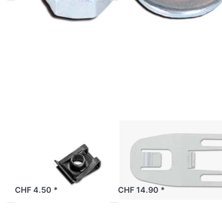
Drücken Sie
Drücken
ENTER für mehr
Sie ENTER
Optionen zu
für mehr
Karrosseriemutter
Optionen
M5 Bye Bike (1
zu
Stück), Original
Halteblech
für
Batterie
Bye Bike,
Original
BYE BIKE
BYE BIKE
Karrosseriemutter
Halteblech für
M5 Bye Bike (1
Batterie Bye
Stück), Original
Bike, Original
2 Tage
2 Tage
CHF 4.50 *
CHF 14.90 *
Drücken Sie
Drücken