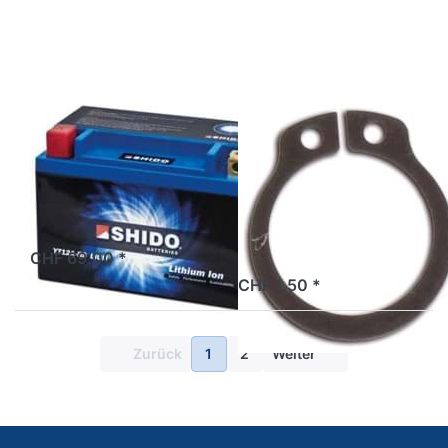
zu
Seegerring
Lithium-
14mm Bye
Batterie
Bike,
Shido
Original
YTX4L-
BS
SHIDO
BYE BIKE
Lithium-Batterie
Seegerring
Shido YTX4L-BS
14mm Bye Bike,
Original
ab Lager
CHF 69.00 *
2 Tage
CHF 1.50 *
Zurück
1
2
Weiter