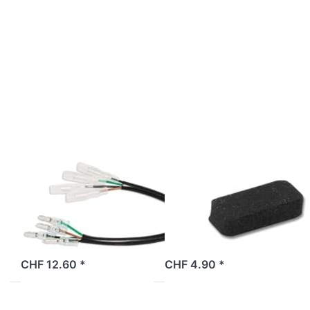
Drücken Sie
Drücken Sie
ENTER für mehr
ENTER für
Optionen zu
mehr
Kabelverlängerung
Optionen zu
Blinker hinten Bye
Schaumstoff
Bike, Original
Halteblech
Batterie Bye
Bike,
Original
BYE BIKE
BYE BIKE
Kabelverlängerung
Schaumstoff
Blinker hinten
Halteblech
Bye Bike,
Batterie Bye
Original
Bike, Original
2 Tage
2 Tage
CHF 12.60 *
CHF 4.90 *
Drücken
Drücken Sie