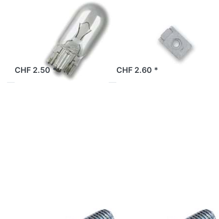
Philips T5
M6 Bye Bike (1
12V/2W, klar
Stück), Original
2 Tage
2 Tage
CHF 2.50 *
CHF 2.60 *
Drücken Sie
Drücken Sie
ENTER für
ENTER für
mehr
mehr
Optionen zu
Optionen zu
Inbusschraube
Inbusschraube
M5x20mm
M5x60mm
Inbusschraube
Inbusschraube
M5x20mm
M5x60mm