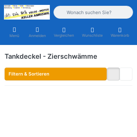
Geben Sie einen Suchbegriff ein. Währ
Vergleichen
Wunschliste
Warenkorb
Menü
Anmelden
Tankdeckel - Zierschwämme
Filtern & Sortieren
Drücken Sie
ENTER für
mehr
Optionen zu
Zierschwamm
für
Tankdeckel
(Set à 4
Stück)