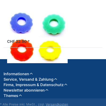
Zierschwamm
für Tankdeckel
(Set à 4 Stück)
ab Lager
CHF 22.90 *
Informationen
Service, Versand & Zahlung
Firma, Impressum & Datenschutz
Newsletter abonnieren
Themes
* Alle Preise inkl. MwSt., zzgl.
Versandkosten