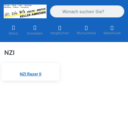
Geben Sie einen Suchbegriff ein. Währ
Vergleichen
Wunschliste
Warenkorb
Menü
Anmelden
NZI
NZI Razer II