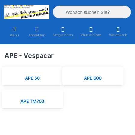
Geben Sie einen Suchbegriff ein. Währ
Vergleichen
Wunschliste
Warenkorb
Menü
Anmelden
APE - Vespacar
APE 50
APE 600
APE TM703