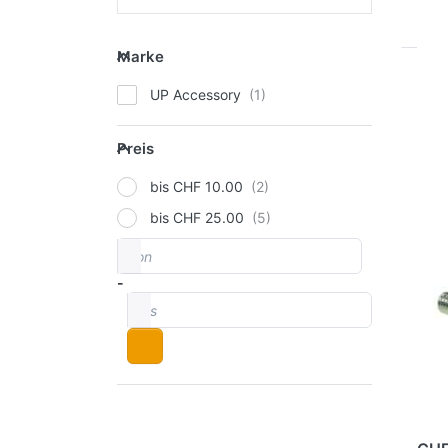
Marke
Marke
Dr
UP Accessory
fü
zu 
Num
Preis
Preis
bis CHF 10.00
bis CHF 25.00
von
Preisspanne
Sc
-
fü
bis
Nu
Mo
a