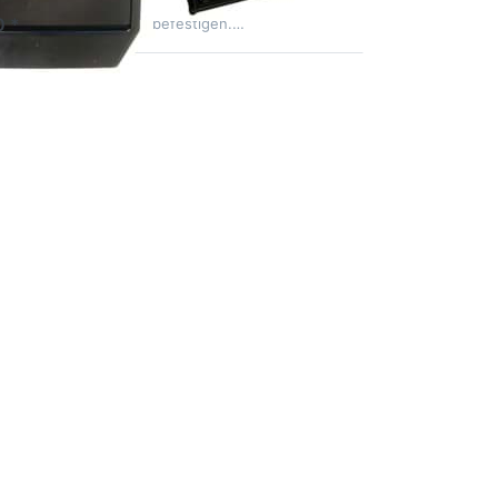
Gefährt sicher und cool zu
0 *
befestigen.…