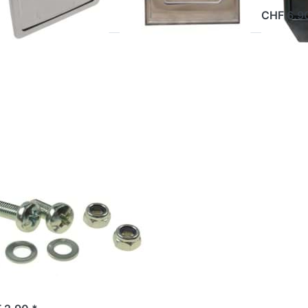
Stabilität zusammen!
CHF 6.9
Hergestellt aus robust…
ücken Sie ENTER
r mehr Optionen
Schraubenset für
mernschildhalter
Mofa
hraubenset
r
mmernschildhalter
fa
b Lager