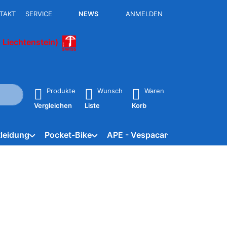
TAKT
SERVICE
NEWS
ANMELDEN
 Liechtenstein)
isch erste Ergebnisse. Drücken Sie die Eingabetaste, um alle 
Produkte
Wunsch
Waren
Vergleichen
Liste
Korb
leidung
Pocket-Bike
APE - Vespacar
Marken