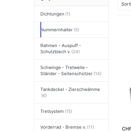
Sort
Dichtungen
Nummernhalter
Dr
fü
Num
Rahmen - Auspuff -
mi
Schutzblech v.
Schwinge - Tretwelle -
Ständer - Seitenschützer
Nu
Tankdeckel - Zierschwämme
mi
Mo
Tretsystem
a
Vorderrad - Bremse v.
CHF