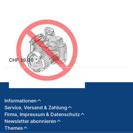
Box BX-
1, dunkel
getönt
Visier zu
Integral-Helm
Box BX-1, dunkel
getönt
ab Lager
CHF 39.00 *
Informationen
Service, Versand & Zahlung
Firma, Impressum & Datenschutz
Newsletter abonnieren
Themes