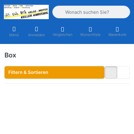
Geben Sie einen Suchbegriff ein. Währ
Vergleichen
Wunschliste
Warenkorb
Menü
Anmelden
Box
Filtern & Sortieren
Drücken
Sie
ENTER
für mehr
Optionen
zu Visier
zu
Integral-
Helm