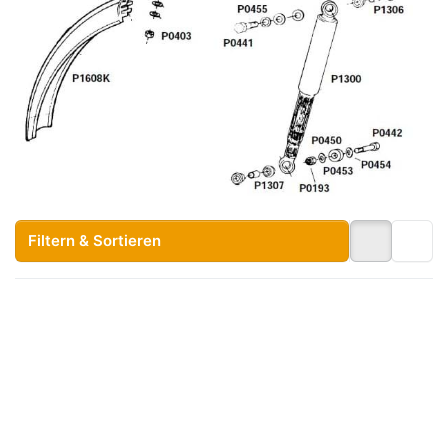
Filtern & Sortieren
Drücken Sie
Drücken Sie
ENTER für
ENTER für
mehr
mehr
Optionen zu
Optionen zu
Bolzen zu
Gepäckträger-
Gepäckträger-
Spange Pony
Spange Pony
GTX, Original
GTX,
6x194mm,