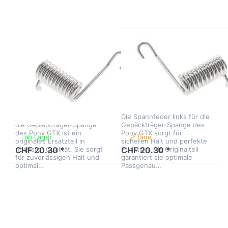
GTX, Original
GTX, Original
PONY
PONY
Spannfeder
Spannfeder links
rechts zu
zu
Gepäckträger-
Gepäckträger-
Spange Pony
Spange Pony
GTX, Original
GTX, Original
Die Spannfeder rechts für
Die Spannfeder links für die
die Gepäckträger-Spange
Gepäckträger-Spange des
des Pony GTX ist ein
Pony GTX sorgt für
ab Lager
2 Tage
originales Ersatzteil in
sicheren Halt und perfekte
höchster Qualität. Sie sorgt
Funktion. Als Originalteil
CHF 20.30 *
CHF 20.30 *
für zuverlässigen Halt und
garantiert sie optimale
optimal…
Passgenau…
Drücken Sie
Drücken Sie
ENTER für
ENTER für
mehr
mehr
Optionen zu
Optionen zu
Gepäckträger
Spanngummi
KTM/Pony
vierfach,
GP, kplt.,
schwarz