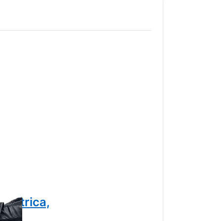
gio
lettrica,