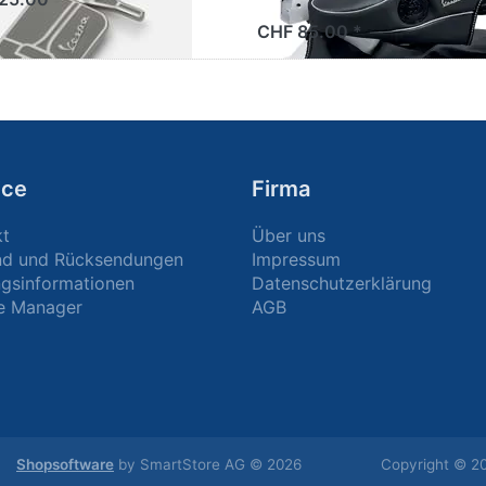
CHF 85.00 *
ice
Firma
kt
Über uns
nd und Rücksendungen
Impressum
gsinformationen
Datenschutzerklärung
e Manager
AGB
Shopsoftware
by SmartStore AG © 2026
Copyright © 20