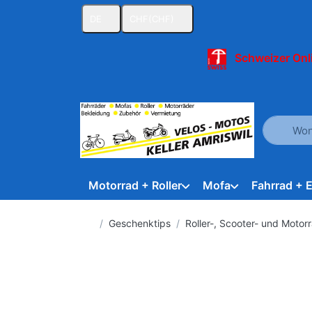
DE
CHF
(CHF)
Schweizer Onl
Geben Sie
Motorrad + Roller
Mofa
Fahrrad + 
Startseite
Geschenktips
Roller-, Scooter- und Motor