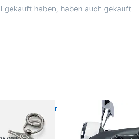
el gekauft haben, haben auch gekauft
hlüsselanhänger
Lenkermuffs Piag
pa DEC, Farbe
Vespa
au
Primavera/Sprint/E
Original (Paar)
25.00 *