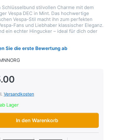
 Schlüsselbund stilvollen Charme mit dem
ger Vespa DEC in Mint. Das hochwertige
schen Vespa-Stil macht ihn zum perfekten
Vespa-Fans und Liebhaber klassischer Eleganz.
nd ein echter Hingucker – ideal für dich oder
n Sie die erste Bewertung ab
8MNNORG
.00
l.
Versandkosten
ab Lager
nger Vespa DEC, Farbe Mint zu CHF 25.00, Menge 1.
In den Warenkorb