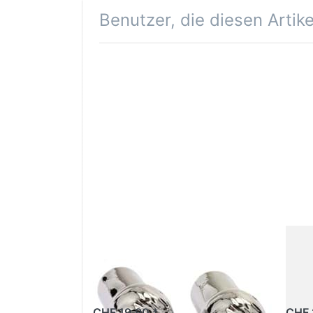
Benutzer, die diesen Artik
Ventilkappen TNT
Sc
"Totenkopf",
Ves
verchromt (2 Stück)
Gr
CHF 19.90 *
CHF 