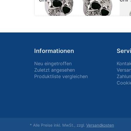
Informationen
Serv
Neu eingetroffen
Konta
Zuletzt angesehen
Versa
Produktliste vergleichen
Zahlun
Cooki
* Alle Preise inkl. MwSt., zzgl.
Versandkosten