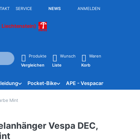
TAKT
SERVICE
NEWS
ANMELDEN
 Liechtenstein)
isch erste Ergebnisse. Drücken Sie die Eingabetaste, um alle 
Produkte
Wunsch
Waren
Vergleichen
Liste
Korb
leidung
Pocket-Bike
APE - Vespacar
Marken
arbe Mint
elanhänger Vespa DEC,
int