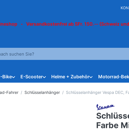
KON
ineshop - Versandkostenfrei ab SFr. 150.-- (Schweiz und
 einen Suchbegriff ein. Während Sie tippen, erscheinen automat
E-Bike
E-Scooter
Helme + Zubehör
Motorrad-Bek
rad-Fahrer
Schlüsselanhänger
Schlüsselanhänger Vespa DEC, F
Schlüss
Farbe M