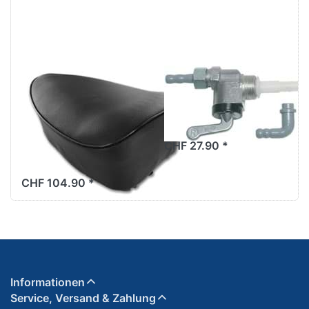
Mofa-Sattel
Benzinhahn
"Sitzbank",
Karcoma
schwarz, mit
M12x1mm
Federn, ohne
CHF 27.90 *
Zierleiste
CHF 104.90 *
Informationen
Service, Versand & Zahlung