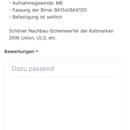
- Aufnahmegewinde: M6
- Fassung der Birne: BA15d/BAX15D
- Befestigung ist seitlich
Schöner Nachbau-Scheinwerfer der Kultmarken
ZKW, Union, ULO, etc.
Bewertungen
Dazu passend
Drücken Sie
Drücken Sie
ENTER für mehr
ENTER für mehr
Optionen zu
Optionen zu
Scheinwerferbirne
Scheinwerferbirne
6V/15-15W, 2-
6V/18-18W, 2-
Phase, weiss,
Phase, weiss,
Sockel BA15D
Sockel BAX15D