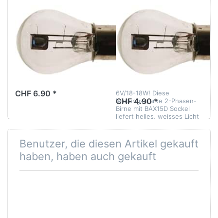
Scheinwerferbirne
RMS
Scheinwerferbirne
6V/15-15W, 2-
6V/18-18W, 2-
Phase, weiss,
Phase, weiss,
Sockel BA15D
Sockel BAX15D
Erleuchte deine Fahrten mit
der Scheinwerferbirne
CHF 6.90 *
6V/18-18W! Diese
CHF 4.90 *
leistungsstarke 2-Phasen-
Birne mit BAX15D Sockel
liefert helles, weisses Licht
für optimale…
Benutzer, die diesen Artikel gekauft
haben, haben auch gekauft