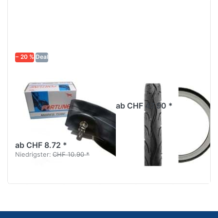
− 20 %
Deal
Schlauch
Weisswandreifen
Fortune
Merrick MK-528
2.00/2.25 x 16-
ab CHF 47.90 *
17", mit MV-
Schraubventil
ab CHF 8.72 *
Niedrigster:
CHF 10.90 *