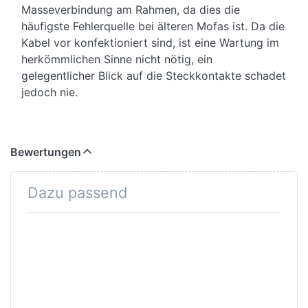
Masseverbindung am Rahmen, da dies die
häufigste Fehlerquelle bei älteren Mofas ist. Da die
Kabel vor konfektioniert sind, ist eine Wartung im
herkömmlichen Sinne nicht nötig, ein
gelegentlicher Blick auf die Steckkontakte schadet
jedoch nie.
Bewertungen
Dazu passend
Drücken Sie
ENTER für mehr
Optionen zu
Lichtschalter Merit
Imitation
Abblend-/Fernlicht,
Stopp, Horn