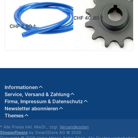
5x8mm, Blau, 1
521, Original
Meter
CHF 40.80 *
CHF 3.90 *
Informationen
Service, Versand & Zahlung
Firma, Impressum & Datenschutz
Newsletter abonnieren
Themes
* Alle Preise inkl. MwSt., zzgl.
Versandkosten
Shopsoftware
by SmartStore AG © 2026
Copyright © 2026 Velos-Motos-Keller Shop. Alle Rechte vorbehalten.