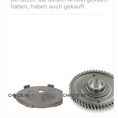
haben, haben auch gekauft
Kupplungsdruckplatte
Zahnrad 1. Gang
Beta 521,
Beta 521 & 512,
Original
Original
CHF 28.90 *
CHF 119.90 *