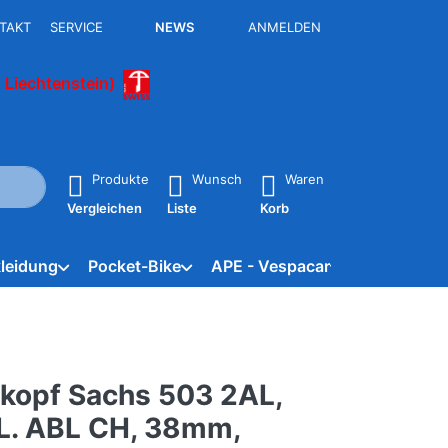
TAKT
SERVICE
NEWS
ANMELDEN
 Liechtenstein)
isch erste Ergebnisse. Drücken Sie die Eingabetaste, um alle 
Produkte
Wunsch
Waren
Vergleichen
Liste
Korb
leidung
Pocket-Bike
APE - Vespacar
Marken
rkopf Sachs 503 2AL,
L. ABL CH, 38mm,