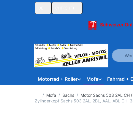
DE
CHF
(CHF)
Schweizer Onl
Geben Sie
Motorrad + Roller
Mofa
Fahrrad + 
Startseite
Mofa
Sachs
Motor Sachs 503 2AL CH (
Zylinderkopf Sachs 503 2AL, 2BL, AAL. ABL CH, 