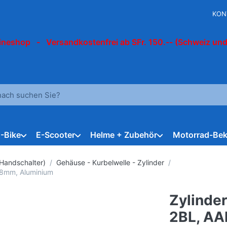
KON
ineshop - Versandkostenfrei ab SFr. 150.-- (Schweiz und
 einen Suchbegriff ein. Während Sie tippen, erscheinen automat
E-Bike
E-Scooter
Helme + Zubehör
Motorrad-Bek
Handschalter)
Gehäuse - Kurbelwelle - Zylinder
38mm, Aluminium
Zylinde
2BL, AA