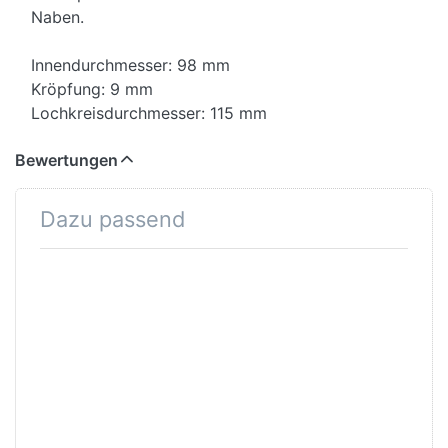
Naben.
Innendurchmesser: 98 mm
Kröpfung: 9 mm
Lochkreisdurchmesser: 115 mm
Bewertungen
Dazu passend
Drücken Sie
ENTER für
mehr
Optionen
zu
Schraube
M6 für
Befestigung
Zahnkranz
(Stück)