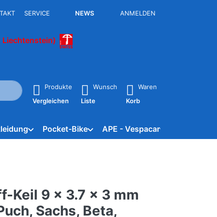
TAKT
SERVICE
NEWS
ANMELDEN
 Liechtenstein)
isch erste Ergebnisse. Drücken Sie die Eingabetaste, um alle 
Produkte
Wunsch
Waren
Vergleichen
Liste
Korb
leidung
Pocket-Bike
APE - Vespacar
Marken
f-Keil 9 x 3.7 x 3 mm
Puch, Sachs, Beta,