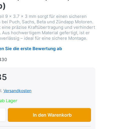
p)
il 9 x 3.7 x 3 mm sorgt für einen sicheren
s bei Puch, Sachs, Beta und Zündapp Motoren.
t eine präzise Kraftübertragung und verhindert
 Aus hochwertigem Material gefertigt, ist er
verlässig – ideal für eine sichere Montage.
n Sie die erste Bewertung ab
430
85
l.
Versandkosten
ab Lager
Woodruff-Keil 9 x 3.7 x 3 mm (Polrad Puch, Sachs, Beta, Z
In den Warenkorb