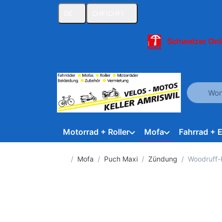
DE
CHF
(CHF)
Schweizer Onl
Geben Sie
Motorrad + Roller
Mofa
Fahrrad + 
Startseite
Mofa
Puch Maxi
Zündung
Woodruff-K