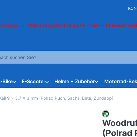
KON
ineshop - Versandkostenfrei ab SFr. 150.-- (Schweiz und
 einen Suchbegriff ein. Während Sie tippen, erscheinen automat
E-Bike
E-Scooter
Helme + Zubehör
Motorrad-Bek
eil 9 x 3.7 x 3 mm (Polrad Puch, Sachs, Beta, Zündapp)
Woodruf
(Polrad 