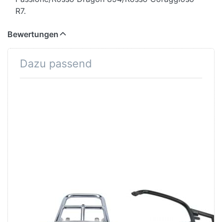
R7.
Bewertungen
Dazu passend
Drücken Sie ENTER für
Drücken Sie ENTER für
mehr Optionen zu
mehr Optionen zu
Gepäckträger für Top-
Gepäckträger für Top-
Case Vespa
Case Vespa
Primavera/Sprint/Elettrica,
Primavera/Sprint/Elettrica,
hinten, chrom, Original
hinten, schwarz, Original
VESPA
VESPA
Gepäckträger
Gepäckträger
für Top-Case
für Top-Case
Vespa
Vespa